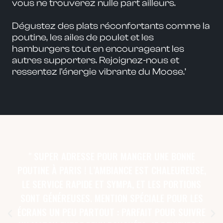
vous ne trouverez nulle part ailleurs.
Dégustez des plats réconfortants comme la
poutine, les ailes de poulet et les
hamburgers tout en encourageant les
autres supporters. Rejoignez-nous et
ressentez l'énergie vibrante du Moose.’
" SUPER ADRESSE POUR MANGER UNE BONNE
POUTINE À PARIS ! L’AMBIANCE EST CHALEUREUSE,
LE SERVICE RAPIDE ET SYMPA, ET LES PORTIONS
SONT GÉNÉREUSES. MENTION SPÉCIALE POUR LES
ÉCRANS UN PEU PARTOUT : PARFAIT POUR SUIVRE